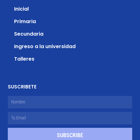
Inicial
Primaria
Secundaria
Ingreso a la universidad
Talleres
SUSCRIBETE
Nombre
Email
SUBSCRIBE