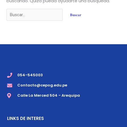
buscando. Quizá pueda ayudarte una búsqueda.
054-545003
Contacto@cepog.edu.pe
Calle La Merced 504 - Arequipa
LINKS DE INTERES