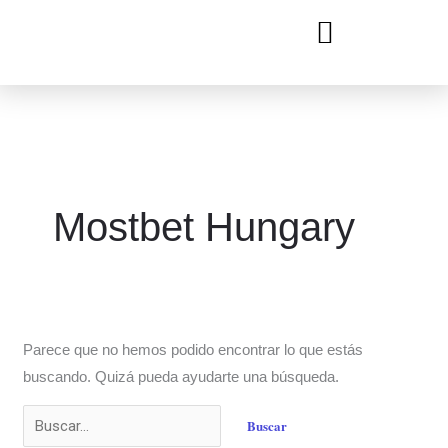
Ir
Buscar
al
por:
contenido
Mostbet Hungary
Parece que no hemos podido encontrar lo que estás
buscando. Quizá pueda ayudarte una búsqueda.